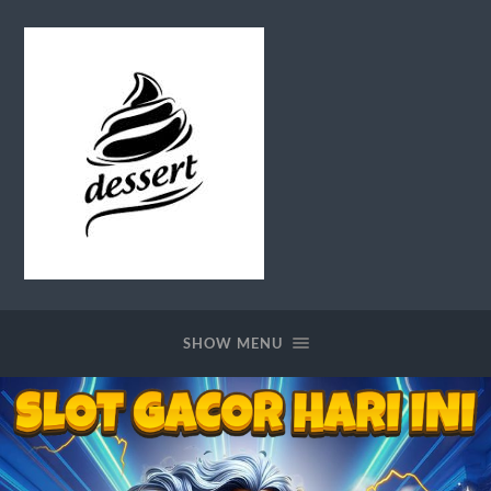
Enjoy
Dessert
SHOW MENU