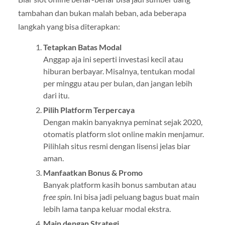
tambahan dan bukan malah beban, ada beberapa
langkah yang bisa diterapkan:
Tetapkan Batas Modal
Anggap aja ini seperti investasi kecil atau
hiburan berbayar. Misalnya, tentukan modal
per minggu atau per bulan, dan jangan lebih
dari itu.
Pilih Platform Terpercaya
Dengan makin banyaknya peminat sejak 2020,
otomatis platform slot online makin menjamur.
Pilihlah situs resmi dengan lisensi jelas biar
aman.
Manfaatkan Bonus & Promo
Banyak platform kasih bonus sambutan atau
free spin
. Ini bisa jadi peluang bagus buat main
lebih lama tanpa keluar modal ekstra.
Main dengan Strategi