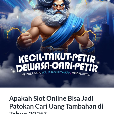
Apakah Slot Online Bisa Jadi
Patokan Cari Uang Tambahan di
Tahun 2025?