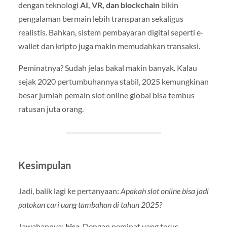
dengan teknologi
AI, VR, dan blockchain
bikin
pengalaman bermain lebih transparan sekaligus
realistis. Bahkan, sistem pembayaran digital seperti e-
wallet dan kripto juga makin memudahkan transaksi.
Peminatnya? Sudah jelas bakal makin banyak. Kalau
sejak 2020 pertumbuhannya stabil, 2025 kemungkinan
besar jumlah pemain slot online global bisa tembus
ratusan juta orang.
Kesimpulan
Jadi, balik lagi ke pertanyaan:
Apakah slot online bisa jadi
patokan cari uang tambahan di tahun 2025?
Jawabannya:
bisa
. Dengan peminat yang terus