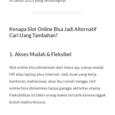
di tahun 2025 yang serba digital.
Kenapa Slot Online Bisa Jadi Alternatif
Cari Uang Tambahan?
1.
Akses Mudah & Fleksibel
Slot online bisa dimainkan dari mana aja, cukup modal
HP atau laptop plus internet. Jadi, buat yang kerja
kantoran, mahasiswa, atau ibu rumah tangga, slot
online bisa dimainkan tanpa ganggu aktivitas utama.
Fleksibilitas ini bikin orang makin tertarik karena nggak
butuh waktu khusus.