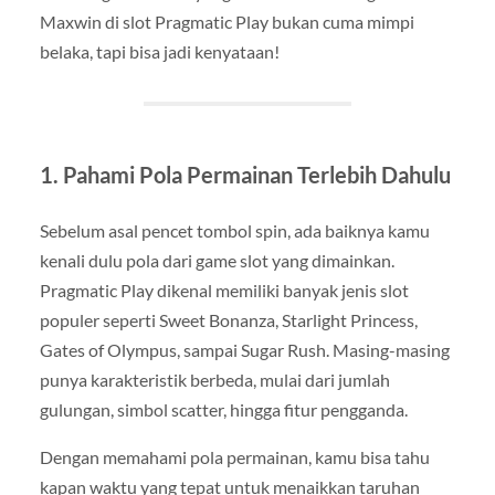
Maxwin di slot Pragmatic Play bukan cuma mimpi
belaka, tapi bisa jadi kenyataan!
1. Pahami Pola Permainan Terlebih Dahulu
Sebelum asal pencet tombol spin, ada baiknya kamu
kenali dulu pola dari game slot yang dimainkan.
Pragmatic Play dikenal memiliki banyak jenis slot
populer seperti Sweet Bonanza, Starlight Princess,
Gates of Olympus, sampai Sugar Rush. Masing-masing
punya karakteristik berbeda, mulai dari jumlah
gulungan, simbol scatter, hingga fitur pengganda.
Dengan memahami pola permainan, kamu bisa tahu
kapan waktu yang tepat untuk menaikkan taruhan