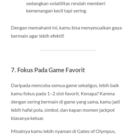
sedangkan volatilitas rendah memberi
kemenangan kecil tapi sering.
Dengan memahami ini, kamu bisa menyesuaikan gaya
bermain agar lebih efektif.
7. Fokus Pada Game Favorit
Daripada mencoba semua game sekaligus, lebih baik
kamu fokus pada 1–2 slot favorit. Kenapa? Karena
dengan sering bermain di game yang sama, kamu jadi
lebih hafal pola, simbol, dan kapan momen jackpot
biasanya keluar.
Misalnya kamu lebih nyaman di Gates of Olympus,