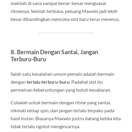
mainlah di sana sampai benar-benar menguasai
ritmenya. Setelah terbiasa, peluang Maxwin jadi lebih
besar dibandingkan mencoba slot baru terus menerus.
8. Bermain Dengan Santai, Jangan
Terburu-Buru
Salah satu kesalahan umum pemain adalah bermain
dengan
terlalu terburu-buru
. Padahal slot itu
permainan keberuntungan yang butuh kesabaran.
Cobalah untuk bermain dengan ritme yang santai,
nikmati setiap spin, dan jangan terlalu terpaku pada
hasil instan. Biasanya Maxwin justru datang ketika kita
tidak terlalu ngotot mengincarnya.