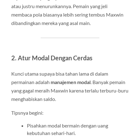
atau justru menurunkannya. Pemain yang jeli
membaca pola biasanya lebih sering tembus Maxwin
dibandingkan mereka yang asal main.
2. Atur Modal Dengan Cerdas
Kunci utama supaya bisa tahan lama di dalam
permainan adalah
manajemen modal
. Banyak pemain
yang gagal meraih Maxwin karena terlalu terburu-buru
menghabiskan saldo.
Tipsnya begini:
Pisahkan modal bermain dengan uang
kebutuhan sehari-hari.